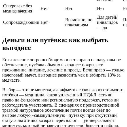
Спа/релакс без
Нет
Нет
Нет
Р
медназначения
Для детей/
Возможно, по
П
Сопровождающий
Нет
инвалидов
показаниям
п
— да
Деньги или путёвка: как выбрать
выгоднее
Если лечение остро необходимо и есть право на натуральное
обеспечение, путёвка обычно выгоднее: покрывает
проживание, питание, лечение и проезд. Если право — только
налоговый вычет, выгоднее разносить чек и забирать 13% за
медчасть.
Выбор — это не монетка, а арифметика: сколько из стоимости
путёвки — медицина, каков уплаченный НДФЛ, есть ли
право на фондовую или региональную поддержку, готов ли
работодатель участвовать. В сценариях с производственной
травмой натуральное обеспечение почти всегда бьёт по
выгоде любую «самокупленную» путёвку; при отсутствии
статуса льготника возврат через налог — универсальный
минимум, который не зависит от очереди. Бывает и гибрид: