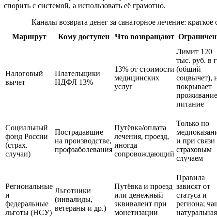
спорить с системой, а использовать её грамотно.
Каналы возврата денег за санаторное лечение: краткое
Маршрут
Кому доступен
Что возвращают
Ограничен
Лимит 120
тыс. руб. в 
13% от стоимости
(общий
Налоговый
Плательщики
медицинских
соцвычет), 
вычет
НДФЛ 13%
услуг
покрывает
проживание
питание
Только по
Социальный
Путёвка/оплата
Пострадавшие
медпоказан
фонд России
лечения, проезд,
на производстве,
и при связи 
(страх.
иногда
профзаболевания
страховым
случаи)
сопровождающий
случаем
Правила
Региональные
Путёвка и проезд
зависят от
Льготники
и
или денежный
статуса и
(инвалиды,
федеральные
эквивалент при
региона; ча
ветераны и др.)
льготы (НСУ)
монетизации
натуральная