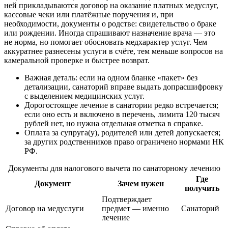
ней прикладываются договор на оказание платных медуслуг,
кассовые чеки или платёжные поручения и, при
необходимости, документы о родстве: свидетельство о браке
или рождении. Иногда спрашивают назначение врача — это
не норма, но помогает обосновать медхарактер услуг. Чем
аккуратнее разнесены услуги в счёте, тем меньше вопросов на
камеральной проверке и быстрее возврат.
Важная деталь: если на одном бланке «пакет» без
детализации, санаторий вправе выдать допрасшифровку
с выделением медицинских услуг.
Дорогостоящее лечение в санатории редко встречается;
если оно есть и включено в перечень, лимита 120 тысяч
рублей нет, но нужна отдельная отметка в справке.
Оплата за супруга(у), родителей или детей допускается;
за других родственников право ограничено нормами НК
РФ.
Документы для налогового вычета по санаторному лечению
Где
Документ
Зачем нужен
получить
Подтверждает
Договор на медуслуги
предмет — именно
Санаторий
лечение