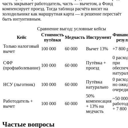
часть закрывает работодатель, часть — вычетом, а Фонд
компенсирует проезд. Тогда таблица расчёта висит на
холодильнике как маршрутная карта — и решение перестаёт
быть интуитивным.
Сравнение выгод: условные кейсы
Стоимость
Финан
Кейс
Медчасть
Инструмент
путёвки
резул
Только налоговый
100 000
60 000
Вычет 13%
+7 800 
вычет
0 расхо
СФР
Путёвка +
при
100 000
60 000
(профзаболевание)
проезд
обеспе
натура
0 расхо
Путёвка
НСУ (льготник)
100 000
60 000
но ожи
натурально
очеред
50%
~50 000
Работодатель +
компенсация
100 000
60 000
работод
вычет
+ 13% на
+ 7 800
медчасть
Частые вопросы