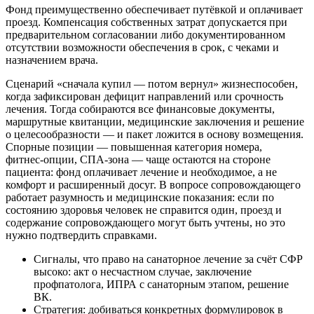
Фонд преимущественно обеспечивает путёвкой и оплачивает
проезд. Компенсация собственных затрат допускается при
предварительном согласовании либо документированном
отсутствии возможности обеспечения в срок, с чеками и
назначением врача.
Сценарий «сначала купил — потом вернул» жизнеспособен,
когда зафиксирован дефицит направлений или срочность
лечения. Тогда собираются все финансовые документы,
маршрутные квитанции, медицинские заключения и решение
о целесообразности — и пакет ложится в основу возмещения.
Спорные позиции — повышенная категория номера,
фитнес‑опции, СПА‑зона — чаще остаются на стороне
пациента: фонд оплачивает лечение и необходимое, а не
комфорт и расширенный досуг. В вопросе сопровождающего
работает разумность и медицинские показания: если по
состоянию здоровья человек не справится один, проезд и
содержание сопровождающего могут быть учтены, но это
нужно подтвердить справками.
Сигналы, что право на санаторное лечение за счёт СФР
высоко: акт о несчастном случае, заключение
профпатолога, ИПРА с санаторным этапом, решение
ВК.
Стратегия: добиваться конкретных формулировок в