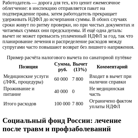
Работодатель — дорога для тех, кто ценит ежемесячное
облегчение: в инспекцию отправляется пакет на
подтверждение права, затем работодатель прекращает
удерживать НДФЛ до исчерпания суммы. В обоих случаях
сроки живут по ритму проверки, но при чистых документах и
читаемых суммах они предсказуемы. И ещё одна деталь:
вычет не может превысить уплаченный НДФЛ за год, так что
планирование лечения и распределение расходов между
супругами часто повышают возврат без лишнего напряжения.
Пример расчёта налогового вычета по санаторной путёвке
Сумма,
Вычет
Позиция
Комментарий
руб.
(13%)
Медицинские услуги
Входит в вычет при
60 000
7 800
(ЛФК, процедуры)
наличии справки
Проживание и
Не медицинская
40 000
0
питание
часть
Ограничено фактом
Итого расходов
100 000
7 800
уплаты НДФЛ
Социальный фонд России: лечение
после травм и профзаболеваний