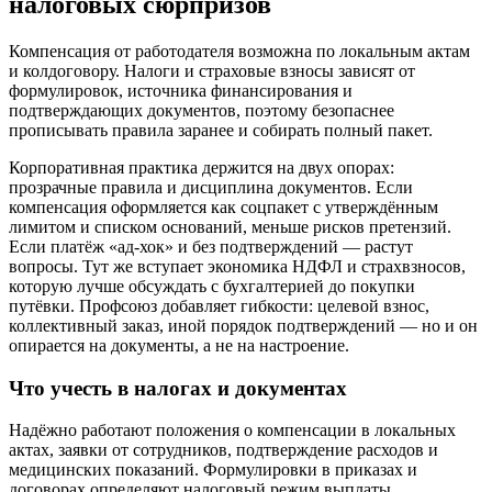
налоговых сюрпризов
Компенсация от работодателя возможна по локальным актам
и колдоговору. Налоги и страховые взносы зависят от
формулировок, источника финансирования и
подтверждающих документов, поэтому безопаснее
прописывать правила заранее и собирать полный пакет.
Корпоративная практика держится на двух опорах:
прозрачные правила и дисциплина документов. Если
компенсация оформляется как соцпакет с утверждённым
лимитом и списком оснований, меньше рисков претензий.
Если платёж «ад‑хок» и без подтверждений — растут
вопросы. Тут же вступает экономика НДФЛ и страхвзносов,
которую лучше обсуждать с бухгалтерией до покупки
путёвки. Профсоюз добавляет гибкости: целевой взнос,
коллективный заказ, иной порядок подтверждений — но и он
опирается на документы, а не на настроение.
Что учесть в налогах и документах
Надёжно работают положения о компенсации в локальных
актах, заявки от сотрудников, подтверждение расходов и
медицинских показаний. Формулировки в приказах и
договорах определяют налоговый режим выплаты.