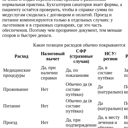
нормальная практика. Бухгалтерия санатория знает формы, а
пациенту остаётся проверить, чтобы в справке сумма по
медуслугам сходилась с договором и оплатой. Проезд и
питание компенсируются только в отдельных случаях: у
льготников и в страховых сценариях, где это часть
обеспечения. Поэтому чем прозрачнее документ, тем меньше
споров и быстрее деньги.
Какие позиции расходов обычно покрываются
СФР
Налоговый
НСУ/
Расход
(страховые
Р
вычет
регион
случаи)
Да, при
Да, в
Медицинские
Да, по
З
наличии
составе
процедуры
показаниям
п
справки
путёвки
Обычно да (в
Да
П
Проживание
Нет
составе
(натурально)
к
путёвки)
Обычно да (в
Да
П
Питание
Нет
составе
(натурально)
к
путёвки)
Да, к месту
И
Да, при
Проезд
Нет
лечения и
н
подтверждении
обратно
п