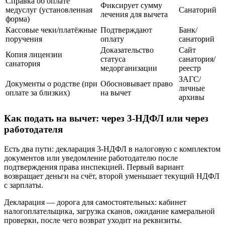
Справка об оплате
Фиксирует сумму
медуслуг (установленная
Санаторий
лечения для вычета
форма)
Кассовые чеки/платёжные
Подтверждают
Банк/
поручения
оплату
санаторий
Доказательство
Сайт
Копия лицензии
статуса
санатория/
санатория
медорганизации
реестр
ЗАГС/
Документы о родстве (при
Обосновывает право
личные
оплате за близких)
на вычет
архивы
Как подать на вычет: через 3‑НДФЛ или через
работодателя
Есть два пути: декларация 3‑НДФЛ в налоговую с комплектом
документов или уведомление работодателю после
подтверждения права инспекцией. Первый вариант
возвращает деньги на счёт, второй уменьшает текущий НДФЛ
с зарплаты.
Декларация — дорога для самостоятельных: кабинет
налогоплательщика, загрузка сканов, ожидание камеральной
проверки, после чего возврат уходит на реквизиты.