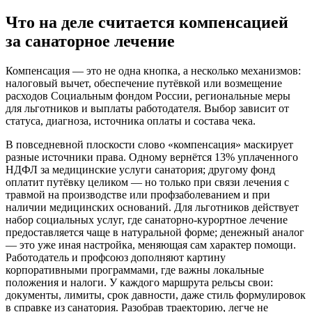
Что на деле считается компенсацией
за санаторное лечение
Компенсация — это не одна кнопка, а несколько механизмов:
налоговый вычет, обеспечение путёвкой или возмещение
расходов Социальным фондом России, региональные меры
для льготников и выплаты работодателя. Выбор зависит от
статуса, диагноза, источника оплаты и состава чека.
В повседневной плоскости слово «компенсация» маскирует
разные источники права. Одному вернётся 13% уплаченного
НДФЛ за медицинские услуги санатория; другому фонд
оплатит путёвку целиком — но только при связи лечения с
травмой на производстве или профзаболеванием и при
наличии медицинских оснований. Для льготников действует
набор социальных услуг, где санаторно-курортное лечение
предоставляется чаще в натуральной форме; денежный аналог
— это уже иная настройка, меняющая сам характер помощи.
Работодатель и профсоюз дополняют картину
корпоративными программами, где важны локальные
положения и налоги. У каждого маршрута рельсы свои:
документы, лимиты, срок давности, даже стиль формулировок
в справке из санатория. Разобрав траекторию, легче не