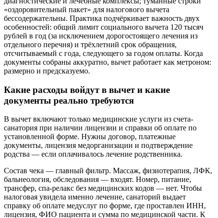
диагностические и лечебные комплексы; туманные строки
«оздоровительный пакет» для налогового вычета
бессодержательны. Практика подчёркивает важность двух
особенностей: общий лимит социального вычета 120 тысяч
рублей в год (за исключением дорогостоящего лечения из
отдельного перечня) и трёхлетний срок обращения,
отсчитываемый с года, следующего за годом оплаты. Когда
документы собраны аккуратно, вычет работает как метроном:
размерно и предсказуемо.
Какие расходы войдут в вычет и какие
документы реально требуются
В вычет включают только медицинские услуги из счета-
санатория при наличии лицензии и справки об оплате по
установленной форме. Нужны договор, платежные
документы, лицензия медорганизации и подтверждение
родства — если оплачивалось лечение родственника.
Состав чека — главный фильтр. Массаж, физиотерапия, ЛФК,
бальнеология, обследования — входят. Номер, питание,
трансфер, спа‑релакс без медицинских кодов — нет. Чтобы
налоговая увидела именно лечение, санаторий выдает
справку об оплате медуслуг по форме, где проставлен ИНН,
лицензия, ФИО пациента и сумма по медицинской части. К