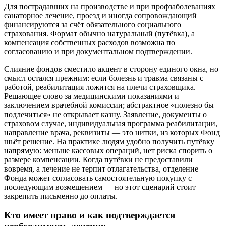
Для пострадавших на производстве и при профзаболеваниях
санаторное лечение, проезд и иногда сопровождающий
финансируются за счёт обязательного социального
страхования. Формат обычно натуральный (путёвка), а
компенсация собственных расходов возможна по
согласованию и при документальном подтверждении.
Слияние фондов сместило акцент в сторону единого окна, но
смысл остался прежним: если болезнь и травма связаны с
работой, реабилитация ложится на плечи страховщика.
Решающее слово за медицинскими показаниями и
заключением врачебной комиссии; абстрактное «полезно бы
подлечиться» не открывает казну. Заявление, документы о
страховом случае, индивидуальная программа реабилитации,
направление врача, реквизиты — это нитки, из которых Фонд
шьёт решение. На практике людям удобно получить путёвку
напрямую: меньше кассовых операций, нет риска спорить о
размере компенсации. Когда путёвки не предоставили
вовремя, а лечение не терпит отлагательства, отделение
Фонда может согласовать самостоятельную покупку с
последующим возмещением — но этот сценарий стоит
закрепить письменно до оплаты.
Кто имеет право и как подтверждается