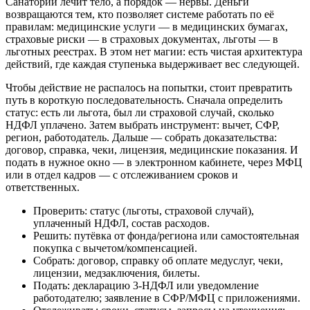
Санаторий лечит тело, а порядок — нервы. Деньги
возвращаются тем, кто позволяет системе работать по её
правилам: медицинские услуги — в медицинских бумагах,
страховые риски — в страховых документах, льготы — в
льготных реестрах. В этом нет магии: есть чистая архитектура
действий, где каждая ступенька выдерживает вес следующей.
Чтобы действие не распалось на попытки, стоит превратить
путь в короткую последовательность. Сначала определить
статус: есть ли льгота, был ли страховой случай, сколько
НДФЛ уплачено. Затем выбрать инструмент: вычет, СФР,
регион, работодатель. Дальше — собрать доказательства:
договор, справка, чеки, лицензия, медицинские показания. И
подать в нужное окно — в электронном кабинете, через МФЦ
или в отдел кадров — с отслеживанием сроков и
ответственных.
Проверить: статус (льготы, страховой случай),
уплаченный НДФЛ, состав расходов.
Решить: путёвка от фонда/региона или самостоятельная
покупка с вычетом/компенсацией.
Собрать: договор, справку об оплате медуслуг, чеки,
лицензии, медзаключения, билеты.
Подать: декларацию 3‑НДФЛ или уведомление
работодателю; заявление в СФР/МФЦ с приложениями.