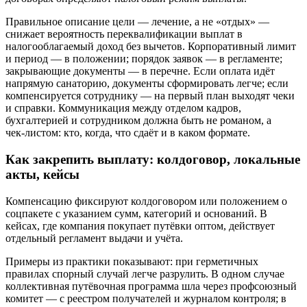
Правильное описание цели — лечение, а не «отдых» —
снижает вероятность переквалификации выплат в
налогооблагаемый доход без вычетов. Корпоративный лимит
и период — в положении; порядок заявок — в регламенте;
закрывающие документы — в перечне. Если оплата идёт
напрямую санаторию, документы сформировать легче; если
компенсируется сотруднику — на первый план выходят чеки
и справки. Коммуникация между отделом кадров,
бухгалтерией и сотрудником должна быть не романом, а
чек‑листом: кто, когда, что сдаёт и в каком формате.
Как закрепить выплату: колдоговор, локальные
акты, кейсы
Компенсацию фиксируют колдоговором или положением о
соцпакете с указанием сумм, категорий и оснований. В
кейсах, где компания покупает путёвки оптом, действует
отдельный регламент выдачи и учёта.
Примеры из практики показывают: при герметичных
правилах спорный случай легче разрулить. В одном случае
коллективная путёвочная программа шла через профсоюзный
комитет — с реестром получателей и журналом контроля; в