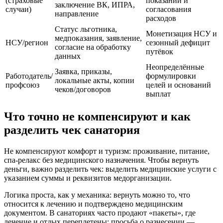
(страховые
показаний и
заключение ВК, ИПРА,
случаи)
согласования
направление
расходов
Статус льготника,
Монетизация НСУ и
медпоказания, заявление,
НСУ/регион
сезонный дефицит
согласие на обработку
путёвок
данных
Неопределённые
Заявка, приказы,
Работодатель/
формулировки
локальные акты, копии
профсоюз
целей и оснований
чеков/договоров
выплат
Что точно не компенсируют и как
разделить чек санатория
Не компенсируют комфорт и туризм: проживание, питание,
спа‑релакс без медицинского назначения. Чтобы вернуть
деньги, важно разделить чек: выделить медицинские услуги с
указанием суммы и реквизитов медорганизации.
Логика проста, как у механика: вернуть можно то, что
относится к лечению и подтверждено медицинским
документом. В санаториях часто продают «пакеты», где
лечение и отдых переплетены; просьба о разнесении —