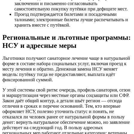
заключении и письменно согласовывать
самостоятельную покупку путёвки при дефиците мест.
Проезд подтверждается билетами и посадочными
талонами; электронные билеты лучше распечатывать и
хранить вместе с путёвкой.
Региональные и льготные программы:
НСУ и адресные меры
Льготники получают санаторное лечение чаще в натуральной
форме в составе набора социальных услуг, включая проезд к
месту лечения и обратно. Денежная замена НСУ меняет
модель: путёвку тогда не предоставляют, выплата идёт
фиксированной суммой.
У этой системы свой ритм: очередь, профиль санатория, сезон
и маршрутизация через местные органы соцзащиты или СФР.
Закон даёт общий контур, а детали шьёт регион — отсюда
отличия в сроках и перечне оснований. Тем, кто впервые
оформляет НСУ, полезно уточнить статус и понять, не
отказался ли человек ранее от натуральной формы в пользу
денег: вернуть натуральное обеспечение можно, но заявление
действует на следующий год. В пользу адресных
региональных мер работают отдельные категории: ветераны