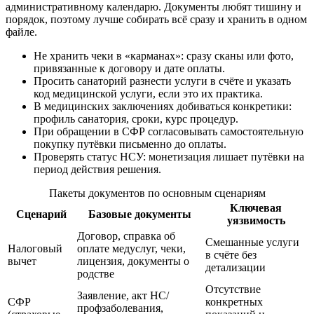
административному календарю. Документы любят тишину и
порядок, поэтому лучше собирать всё сразу и хранить в одном
файле.
Не хранить чеки в «карманах»: сразу сканы или фото,
привязанные к договору и дате оплаты.
Просить санаторий разнести услуги в счёте и указать
код медицинской услуги, если это их практика.
В медицинских заключениях добиваться конкретики:
профиль санатория, сроки, курс процедур.
При обращении в СФР согласовывать самостоятельную
покупку путёвки письменно до оплаты.
Проверять статус НСУ: монетизация лишает путёвки на
период действия решения.
Пакеты документов по основным сценариям
Ключевая
Сценарий
Базовые документы
уязвимость
Договор, справка об
Смешанные услуги
Налоговый
оплате медуслуг, чеки,
в счёте без
вычет
лицензия, документы о
детализации
родстве
Отсутствие
Заявление, акт НС/
СФР
конкретных
профзаболевания,