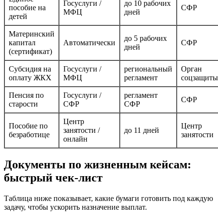
Госуслуги /
до 10 рабочих
пособие на
СФР
МФЦ
дней
детей
Материнский
до 5 рабочих
капитал
Автоматически
СФР
дней
(сертификат)
Субсидия на
Госуслуги /
региональный
Орган
оплату ЖКХ
МФЦ
регламент
соцзащиты
Пенсия по
Госуслуги /
регламент
СФР
старости
СФР
СФР
Центр
Пособие по
Центр
занятости /
до 11 дней
безработице
занятости
онлайн
Документы по жизненным кейсам:
быстрый чек‑лист
Таблица ниже показывает, какие бумаги готовить под каждую
задачу, чтобы ускорить назначение выплат.