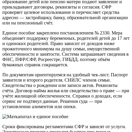
образование детей или пенсию матери подают заявление и
прикладывают договоры, реквизиты и согласия. СФР
проверяет целевое использование и перечисляет средства
адресно — застройщику, банку, образовательной организации
или на пенсионный счёт.
Единое пособие закреплено постановлением № 2330. Мера
объединяет поддержку беременных, родителей детей до 17 лет
и одиноких родителей. Право зависит от доходов ниже
прожиточного минимума на душу семьи, имущественной
обеспеченности и занятости. Система запрашивает сведения в
ФНС, ПФР/СФР, Росреестре, ГИБДД, поэтому объём
бумажных справок сокращается.
По документам ориентируемся на удобный чек‑лист. Паспорт
заявителя и второго родителя. СНИЛС членов семьи.
Свидетельства о рождении или записи актов. Реквизиты
счёта. Договор найма жилья или свидетельство о праве — при
учёте жилищной обеспеченности. Справки о доходах, если
сервис не подтянул данные. Решения суда — при
установлении алиментов или опеки.
Сроки фиксированы регламентами СФР и зависят от услуги.
Электронная проверка проходит быстрее при точных