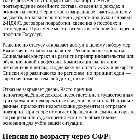
Пакет документов стандартный. Паспорт, СНИЛС,
подтверждение семейного состава, сведения о доходах и
реквизиты счёта. Сервис часто запрашивает часть данных у
ведомств, но заявителю полезно держать под рукой справки
2‑НДФЛ, договоры подработки, сведения о пособиях и
стипендиях. При смене места жительства обновляйте адрес в
профиле Госуслуг.
Решение по статусу открывает доступ к целому набору мер.
Ежемесячные выплаты на детей. Региональные доплаты.
Социальный контракт на развитие предпринимательства или
обучение новой профессии. Компенсации за питание
школьников и детсад. Поддержку на оплату ЖКХ и лекарств.
Списки мер различаются по регионам, но принцип един —
адресная помощь тем, чей доход ниже ПМ.
Отказ не закрывает двери. Часто причина —
неподтверждённые доходы, несоответствие имущественным
критериям или некорректные сведения в анкетах. Исправьте
данные, приложите недостающие документы и отправьте
повторно. При споре помогает обращение в комиссию органа
соцзащиты или суд, особенно если есть объективные
основания для учёта вашей ситуации.
Пенсия по возрасту через СФР: