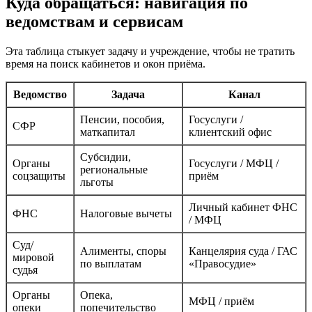
Куда обращаться: навигация по
ведомствам и сервисам
Эта таблица стыкует задачу и учреждение, чтобы не тратить
время на поиск кабинетов и окон приёма.
Ведомство
Задача
Канал
Пенсии, пособия,
Госуслуги /
СФР
маткапитал
клиентский офис
Субсидии,
Органы
Госуслуги / МФЦ /
региональные
соцзащиты
приём
льготы
Личный кабинет ФНС
ФНС
Налоговые вычеты
/ МФЦ
Суд/
Алименты, споры
Канцелярия суда / ГАС
мировой
по выплатам
«Правосудие»
судья
Органы
Опека,
МФЦ / приём
опеки
попечительство